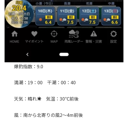
爆釣指数：9.0
満潮：19：00 干潮：00：40
天気：晴れ☀️ 気温：30℃前後
風：南から北寄りの風2〜4m前後