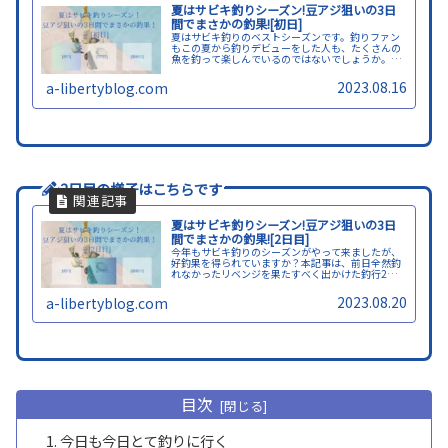
夏はサビキ釣りシーズン!豆アジ狙いの3日
間でまさかの釣果![初日]
夏はサビキ釣りのベストシーズンです。釣りファン
もこの夏から釣りデビューをした人も、たくさんの
魚を釣って楽しんでいるのではないでしょうか。本
記事は釣り好きの筆者が、本人の釣行の様子を記事
にしたものです。3日間の釣行の初日の様子をぜひ読
2023.08.16
a-libertyblog.com
んでみてください！
2日目の様子はこちらです
夏はサビキ釣りシーズン!豆アジ狙いの3日
間でまさかの釣果![2日目]
今年もサビキ釣りのシーズンがやって来ましたが、
好釣果を得られていますか？本記事は、前日全然釣
れなかったリベンジを果たすべく出かけた釣行2日
目の様子、またサビキ釣りで釣果を上げるコツを紹
介しています。果たして結果はどうだったのでしょ
2023.08.20
a-libertyblog.com
う！？
目次
今日も今日とて釣りに行く