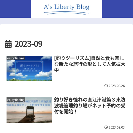
2023-09
[釣りツーリズム]自然と食も楽し
enjoy fishing
む新たな旅行の形として人気拡大
中
2023.09.26
釣り好き憧れの直江津港第３東防
enjoy fishing
波堤管理釣り場がネット予約の受
付を開始！
2023.09.03