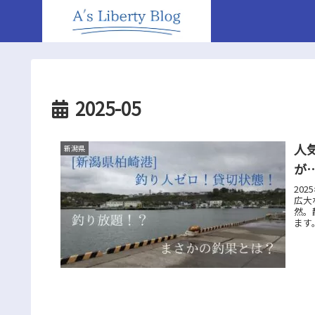
2025-05
人
新潟県
が
20
広大
然。
ます