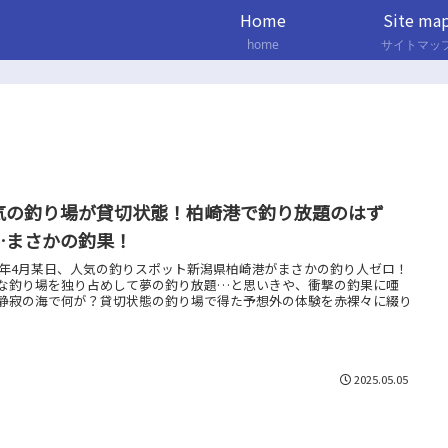
Home
Site ma
home
サイトマッ
気の釣り場が貸切状態！柏崎港で釣り放題のはず
…まさかの釣果！
25年4月某日、人気の釣りスポット新潟県柏崎港がまさかの釣り人ゼロ！
な釣り場を独り占めして夢の釣り放題…と思いきや、衝撃の釣果に唖
静寂の海で何が？貸切状態の釣り場で得た予想外の体験を赤裸々に綴り
。
2025.05.05