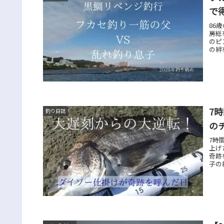
で
86
房総
のピ
の絆
7
釣り日誌
の
7時
上げ
奇跡
子の