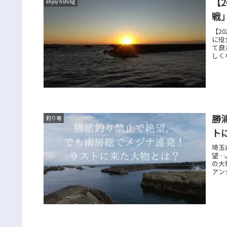
【
enjoy fishing
戦
【2
に役
て良
しく
勝
釣り場
ト
埼玉
望…
の大
アン