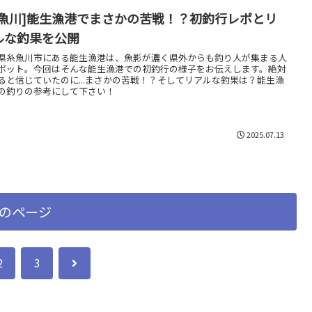
糸魚川]能生漁港でまさかの苦戦！？初釣行レポとリ
ルな釣果を公開
県糸魚川市にある能生漁港は、魚影が濃く県外からも釣り人が集まる人
ポット。今回はそんな能生漁港での初釣行の様子をお伝えします。絶対
ると信じていたのに...まさかの苦戦！？そしてリアルな釣果は？能生漁
の釣りの参考にして下さい！
2025.07.13
のページ
次
2
3
へ