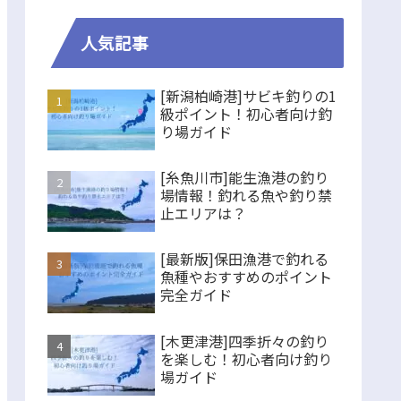
人気記事
[新潟柏崎港]サビキ釣りの1
級ポイント！初心者向け釣
り場ガイド
[糸魚川市]能生漁港の釣り
場情報！釣れる魚や釣り禁
止エリアは？
[最新版]保田漁港で釣れる
魚種やおすすめのポイント
完全ガイド
[木更津港]四季折々の釣り
を楽しむ！初心者向け釣り
場ガイド