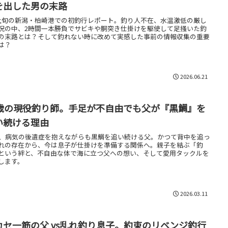
を出した男の末路
上旬の新潟・柏崎港での初釣行レポート。釣り人不在、水温激低の厳し
況の中、2時間一本勝負でサビキや胴突き仕掛けを駆使して足掻いた釣
の末路とは？そして釣れない時に改めて実感した事前の情報収集の重要
は？
2026.06.21
6歳の現役釣り師。手足が不自由でも父が『黒鯛』を
い続ける理由
歳、病気の後遺症を抱えながらも黒鯛を追い続ける父。かつて背中を追っ
れの存在から、今は息子が仕掛けを準備する関係へ。親子を結ぶ「釣
という絆と、不自由な体で海に立つ父への想い、そして愛用タックルを
します。
2026.03.11
カセ一筋の父 vs乱れ釣り息子。約束のリベンジ釣行