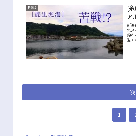
[
新潟県
ア
新潟
気ス
釣れ
港で
次
1