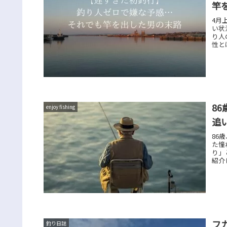
竿
4月
い状
り人
性と
8
enjoy fishing
追
86
た憧
り」
紹介
フ
釣り日誌