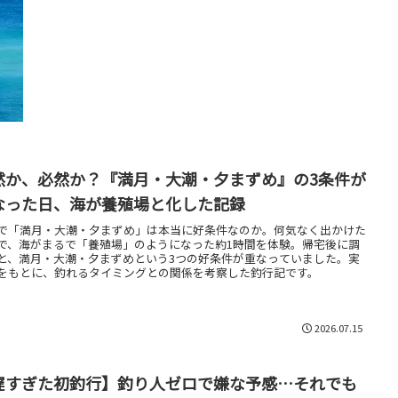
然か、必然か？『満月・大潮・夕まずめ』の3条件が
なった日、海が養殖場と化した記録
で「満月・大潮・夕まずめ」は本当に好条件なのか。何気なく出かけた
で、海がまるで「養殖場」のようになった約1時間を体験。帰宅後に調
と、満月・大潮・夕まずめという3つの好条件が重なっていました。実
をもとに、釣れるタイミングとの関係を考察した釣行記です。
2026.07.15
遅すぎた初釣行】釣り人ゼロで嫌な予感…それでも