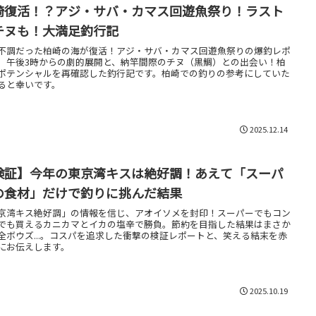
崎復活！？アジ・サバ・カマス回遊魚祭り！ラスト
チヌも！大満足釣行記
不調だった柏崎の海が復活！アジ・サバ・カマス回遊魚祭りの爆釣レポ
。午後3時からの劇的展開と、納竿間際のチヌ（黒鯛）との出会い！柏
ポテンシャルを再確認した釣行記です。柏崎での釣りの参考にしていた
ると幸いです。
2025.12.14
検証】今年の東京湾キスは絶好調！あえて「スーパ
の食材」だけで釣りに挑んだ結果
京湾キス絶好調」の情報を信じ、アオイソメを封印！スーパーでもコン
でも買えるカニカマとイカの塩辛で勝負。節約を目指した結果はまさか
全ボウズ...。コスパを追求した衝撃の検証レポートと、笑える結末を赤
にお伝えします。
2025.10.19