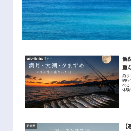
偶
enjoy fishing
重
釣り
釣行
べる
体験
【
新潟県