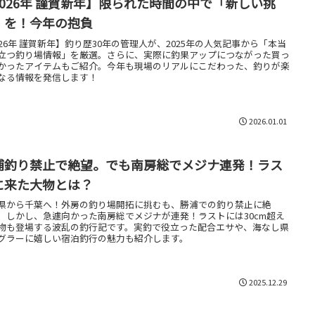
2026年 謹賀新年】限られた時間の中で「新しい挑
」を！今年の抱負
026年 謹賀新年】釣り歴30年の管理人が、2025年の人気記事から「本当
立つ釣り場情報」を厳選。さらに、実際に釣果アップにつながった買っ
かったアイテムもご紹介。今年も現場のリアルにこだわった、釣りが楽
なる情報を発信します！
2026.01.01
浦釣り禁止で絶望。でも南房総でメジナ連発！ラス
に来た大物とは？
県から千葉へ！外房の釣り場開拓に挑むも、勝浦での釣り禁止に絶
。しかし、急遽向かった南房総でメジナが連発！ラストには30cm超え
物も登場する波乱の釣行記です。実釣で役立った配合エサや、海なし県
グラーに嬉しい宿泊釣行の魅力も紹介します。
2025.12.29