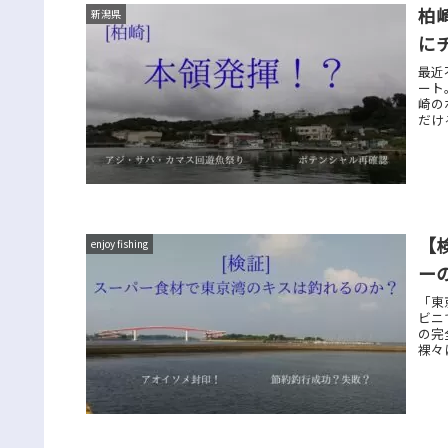
柏
新潟県
に
最近
ート
崎の
だけ
【
enjoy fishing
ー
「東
ビニ
の完
裸々