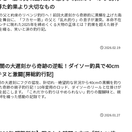
得た釣果より大切なもの
歳の父と約束のリベンジ釣行へ！前回大遅刻から奇跡的に黒鯛を上げた南
を舞台に、「フカセ一筋」の父と「乱れ釣り」の息子が激突。本命不在
ンチに現れた2025年を締めくくる大物の正体とは？釣果を超えた親子
を綴る、笑いと涙の釣行記。
2026.02.19
時間の大遅刻から奇跡の逆転！ダイソー釣具で40cm
チヌと激闘[房総釣行記]
間の大遅刻にフグの猛攻、針切れ…絶望的な状況から40cmの黒鯛を釣り
た奇跡の親子釣行記！10年愛用のロッド、ダイソーのリールと仕掛けが
を起こします。「これだから釣りはやめられない」釣りの醍醐味と、親
絆を綴った感動の記録です。
2026.01.27